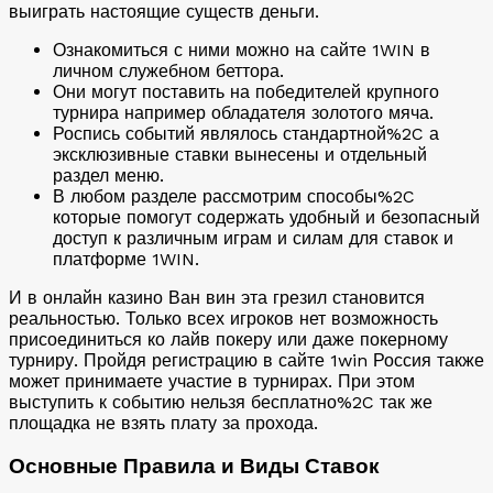
выиграть настоящие существ деньги.
Ознакомиться с ними можно на сайте 1WIN в
личном служебном беттора.
Они могут поставить на победителей крупного
турнира например обладателя золотого мяча.
Роспись событий являлось стандартной%2C а
эксклюзивные ставки вынесены и отдельный
раздел меню.
В любом разделе рассмотрим способы%2C
которые помогут содержать удобный и безопасный
доступ к различным играм и силам для ставок и
платформе 1WIN.
И в онлайн казино Ван вин эта грезил становится
реальностью. Только всех игроков нет возможность
присоединиться ко лайв покеру или даже покерному
турниру. Пройдя регистрацию в сайте 1win Россия также
может принимаете участие в турнирах. При этом
выступить к событию нельзя бесплатно%2C так же
площадка не взять плату за прохода.
Основные Правила и Виды Ставок