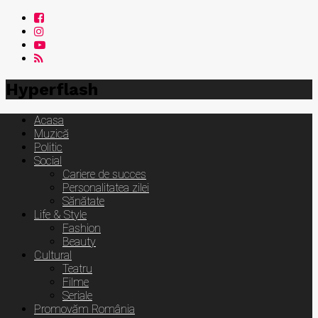
Hyperflash
Acasa
Muzică
Politic
Social
Cariere de succes
Personalitatea zilei
Sănătate
Life & Style
Fashion
Beauty
Cultural
Teatru
Filme
Seriale
Promovăm România