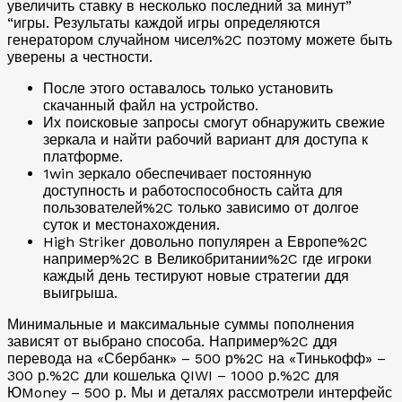
увеличить ставку в несколько последний за минут”
“игры. Результаты каждой игры определяются
генератором случайном чисел%2C поэтому можете быть
уверены а честности.
После этого оставалось только установить
скачанный файл на устройство.
Их поисковые запросы смогут обнаружить свежие
зеркала и найти рабочий вариант для доступа к
платформе.
1win зеркало обеспечивает постоянную
доступность и работоспособность сайта для
пользователей%2C только зависимо от долгое
суток и местонахождения.
High Striker довольно популярен а Европе%2C
например%2C в Великобритании%2C где игроки
каждый день тестируют новые стратегии ддя
выигрыша.
Минимальные и максимальные суммы пополнения
зависят от выбрано способа. Например%2C ддя
перевода на «Сбербанк» – 500 р%2C на «Тинькофф» –
300 р.%2C дли кошелька QIWI – 1000 р.%2C для
ЮMoney – 500 р. Мы и деталях рассмотрели интерфейс