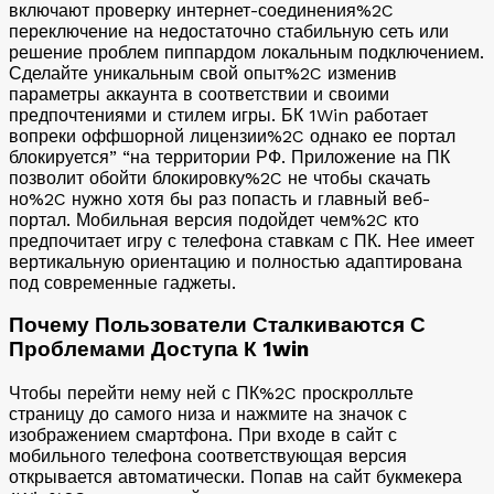
включают проверку интернет-соединения%2C
переключение на недостаточно стабильную сеть или
решение проблем пиппардом локальным подключением.
Сделайте уникальным свой опыт%2C изменив
параметры аккаунта в соответствии и своими
предпочтениями и стилем игры. БК 1Win работает
вопреки оффшорной лицензии%2C однако ее портал
блокируется” “на территории РФ. Приложение на ПК
позволит обойти блокировку%2C не чтобы скачать
но%2C нужно хотя бы раз попасть и главный веб-
портал. Мобильная версия подойдет чем%2C кто
предпочитает игру с телефона ставкам с ПК. Нее имеет
вертикальную ориентацию и полностью адаптирована
под современные гаджеты.
Почему Пользователи Сталкиваются С
Проблемами Доступа К 1win
Чтобы перейти нему ней с ПК%2C проскролльте
страницу до самого низа и нажмите на значок с
изображением смартфона. При входе в сайт с
мобильного телефона соответствующая версия
открывается автоматически. Попав на сайт букмекера