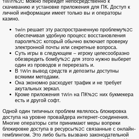
1Win%2C можно перейдет непосредственно к
скачиванию и установке приложения для ПК. Доступ к
личной информации имеет только вы и операторы
казино.
1win решает эту распространенную проблему%2C
обеспечивая удобную процесс восстановления
пароля%2C который обычно включает проверку
электронной почты или секретные вопроса.
Суть игры в следующем – игроку целесообразно
обезвредить бомбу%2C для этого нужно выберет
один из проводов и перерезать и.
В 1Win вывод средств и депозиты доступны
всякими методами.
Она экономно расходует трафик и не требует
акутальных зеркал.
Кроме приложения 1Win на ПК%2C них букмекера
есть и другой софт.
Одной один типичных проблем являлось блокировка
доступа на уровне провайдера интернет-соединения.
Многие операторы сети принимают меры вопреки
блокировке доступа в ресурсы%2C связанные с онлайн-
гемблингом. Это либо быть вызвано законодательной