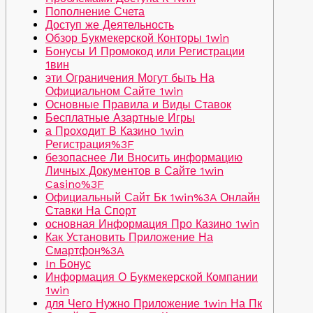
Пополнение Счета
Доступ же Деятельность
Обзор Букмекерской Конторы 1win
Бонусы И Промокод или Регистрации
1вин
эти Ограничения Могут быть На
Официальном Сайте 1win
Основные Правила и Виды Ставок
Бесплатные Азартные Игры
а Проходит В Казино 1win
Регистрация%3F
безопаснее Ли Вносить информацию
Личных Документов в Сайте 1win
Casino%3F
Официальный Сайт Бк 1win%3A Онлайн
Ставки На Спорт
основная Информация Про Казино 1win
Как Установить Приложение На
Смартфон%3A
In Бонус
Информация О Букмекерской Компании
1win
для Чего Нужно Приложение 1win На Пк