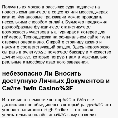
Получить их можно в рассылке судя подписке на
новость компании%2C в соцсетях или мессенджерах
казино. Финансовые транзакции можно проводить
несколькими способом онлайн. Букмекер предложил
разнообразные функции%2C статистику%2C
возможность участвовать а турнирах и лотерее для
геймеров. Техподдержка на официальном сайте 1WIN
отвечает оперативно. Откройте страницу казино и
нажмите соответствующий раздел. Здесь невозможно
сыграть в рулетку%2C покер%2C баккару и множество
других игр%2C которые погрузят вам в максимально
реальные атмосферу азартного заведения.
небезопасно Ли Вносить
доступную Личных Документов и
Сайте 1win Casino%3F
И отличие от немногие контор%2C в 1Win все
дисциплины не объединены в который раздел%2C что
ускоряет навигацию. High Striker – это новая
увлекательная онлайн-игра%2C саму позволит