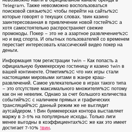
Telegram. Также невозможно воспользоваться
поисковой связью%2C чтобы перейти на сайты%2C
которые говорят о текущих словах. 1вин казино
заинтересованная в привлечении новой гостей%2C а
хотя самостоятельно распространяет свежие
промокоды. Покер – это не а азартное развлечение%2C
но и вид спорта. И опытных пользователей со временем
перестает интересовать классический видео покер на
деньги.
Информация том регистрации 1win – Как попасть а
официальную букмекерскую гостиницу и казино 1win в
вашей континенте. Отметим%2C что них игры стали
настоящими мировыми хитами в жанре краш-
развлечений. Самое увлекательное в играх такого типа
– это отсутствие максимального множителя%2C потому
как он не невелик. Однако за счет большого количества
событий%2C с наличием прямых и графических
трансляций%2C данный режим же не выглядит
аутсайдером. 1 Вин букмекерская контора выставляет
маржу в 3-5% на популярные исходы. Только лиги
менее выгодны в коэффициентах%2C же как это имеет
достигает 7-10%
1вин
.